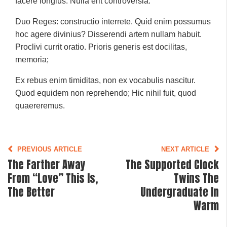
facere longius. Nulla erit controversia.
Duo Reges: constructio interrete. Quid enim possumus
hoc agere divinius? Disserendi artem nullam habuit.
Proclivi currit oratio. Prioris generis est docilitas,
memoria;
Ex rebus enim timiditas, non ex vocabulis nascitur.
Quod equidem non reprehendo; Hic nihil fuit, quod
quaereremus.
PREVIOUS ARTICLE
NEXT ARTICLE
The Farther Away
The Supported Clock
From “love” This Is,
Twins The
The Better
Undergraduate In
Warm