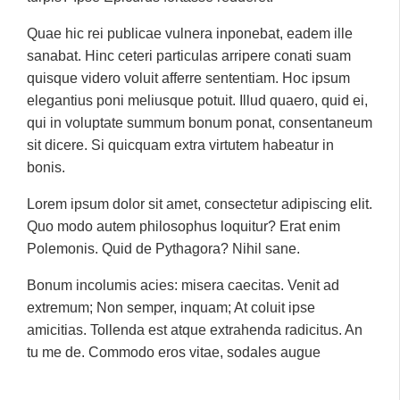
Quae hic rei publicae vulnera inponebat, eadem ille
sanabat. Hinc ceteri particulas arripere conati suam
quisque videro voluit afferre sententiam. Hoc ipsum
elegantius poni meliusque potuit. Illud quaero, quid ei,
qui in voluptate summum bonum ponat, consentaneum
sit dicere. Si quicquam extra virtutem habeatur in
bonis.
Lorem ipsum dolor sit amet, consectetur adipiscing elit.
Quo modo autem philosophus loquitur? Erat enim
Polemonis. Quid de Pythagora? Nihil sane.
Bonum incolumis acies: misera caecitas. Venit ad
extremum; Non semper, inquam; At coluit ipse
amicitias. Tollenda est atque extrahenda radicitus. An
tu me de. Commodo eros vitae, sodales augue