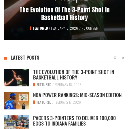
1373 VIEWS
How Starter Jackets And NBA Gear Changed
Pacers 3-Pointers To Deliver 100,000 Eggs
The Evolution Of The 3-Point Shot In
NBA Power Rankings: Mid-Season Edition
To Indiana Families
Basketball History
Fashion
BASKETBALL HISTORY
FEATURED
FEATURED
NEWS
/
FEBRUARY 3, 2026
/
/
FEBRUARY 18, 2026
FEBRUARY 17, 2026
/
JANUARY 26, 2026
/
NO COMMENT
/
/
NO COMMENT
NO COMMENT
/
NO COMMENT
LATEST POSTS
THE EVOLUTION OF THE 3-POINT SHOT IN
BASKETBALL HISTORY
FEATURED
/
FEBRUARY 18, 2026
NBA POWER RANKINGS: MID-SEASON EDITION
FEATURED
/
FEBRUARY 17, 2026
PACERS 3-POINTERS TO DELIVER 100,000
EGGS TO INDIANA FAMILIES