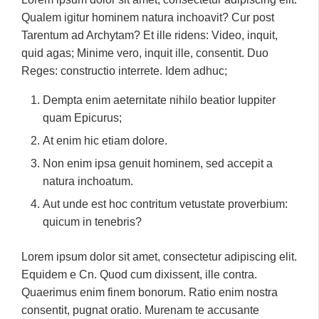
Qualem igitur hominem natura inchoavit? Cur post
Tarentum ad Archytam? Et ille ridens: Video, inquit,
quid agas; Minime vero, inquit ille, consentit. Duo
Reges: constructio interrete. Idem adhuc;
Dempta enim aeternitate nihilo beatior Iuppiter
quam Epicurus;
At enim hic etiam dolore.
Non enim ipsa genuit hominem, sed accepit a
natura inchoatum.
Aut unde est hoc contritum vetustate proverbium:
quicum in tenebris?
Lorem ipsum dolor sit amet, consectetur adipiscing elit.
Equidem e Cn. Quod cum dixissent, ille contra.
Quaerimus enim finem bonorum. Ratio enim nostra
consentit, pugnat oratio. Murenam te accusante