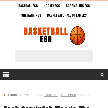
BASEBALL EGG
HOCKEY EGG
SCRAMBLING EGG
SNL RANKINGS
BASKETBALL HALL OF FAMERS
FASHION
/
NOVEMBER 8, 2014
/
DAN HOLMES
/
NO COMMENT
/
859 VIEWS