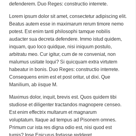
defenderem. Duo Reges: constructio interrete.
Lorem ipsum dolor sit amet, consectetur adipiscing elit.
Beatus autem esse in maximarum rerum timore nemo
potest. Est enim tanti philosophi tamque nobilis
audacter sua decreta defendere. Immo istud quidem,
inquam, quo loco quidque, nisi iniquum postulo,
arbitratu meo. Cur igitur, cum de re conveniat, non
malumus usitate loqui? Si quicquam extra virtutem
habeatur in bonis. Duo Reges: constructio interrete.
Consequens enim est et post oritur, ut dixi. Que
Manilium, ab iisque M.
Maximus dolor, inquit, brevis est. Quos quidem tibi
studiose et diligenter tractandos magnopere censeo.
Est enim effectrix multarum et magnarum
voluptatum. Itaque ad tempus ad Pisonem omnes.
Primum cur ista res digna odio est, nisi quod est
turpis? Ipse Epicurus fortasse redderet.