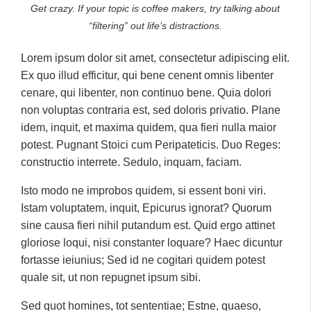
Get crazy. If your topic is coffee makers, try talking about
“filtering” out life’s distractions.
Lorem ipsum dolor sit amet, consectetur adipiscing elit.
Ex quo illud efficitur, qui bene cenent omnis libenter
cenare, qui libenter, non continuo bene. Quia dolori
non voluptas contraria est, sed doloris privatio. Plane
idem, inquit, et maxima quidem, qua fieri nulla maior
potest. Pugnant Stoici cum Peripateticis. Duo Reges:
constructio interrete. Sedulo, inquam, faciam.
Isto modo ne improbos quidem, si essent boni viri.
Istam voluptatem, inquit, Epicurus ignorat? Quorum
sine causa fieri nihil putandum est. Quid ergo attinet
gloriose loqui, nisi constanter loquare? Haec dicuntur
fortasse ieiunius; Sed id ne cogitari quidem potest
quale sit, ut non repugnet ipsum sibi.
Sed quot homines, tot sententiae; Estne, quaeso,