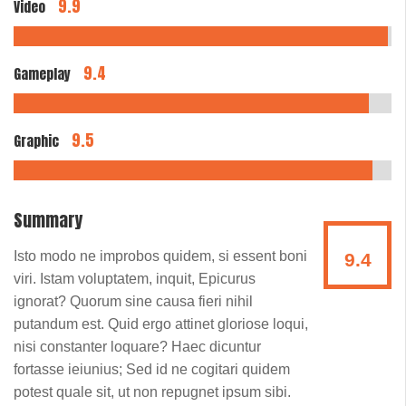
9.9
Video
9.4
Gameplay
9.5
Graphic
Summary
Isto modo ne improbos quidem, si essent boni
9.4
viri. Istam voluptatem, inquit, Epicurus
ignorat? Quorum sine causa fieri nihil
putandum est. Quid ergo attinet gloriose loqui,
nisi constanter loquare? Haec dicuntur
fortasse ieiunius; Sed id ne cogitari quidem
potest quale sit, ut non repugnet ipsum sibi.