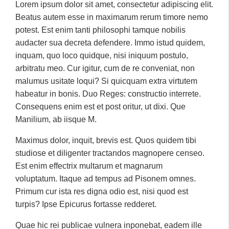
Lorem ipsum dolor sit amet, consectetur adipiscing elit.
Beatus autem esse in maximarum rerum timore nemo
potest. Est enim tanti philosophi tamque nobilis
audacter sua decreta defendere. Immo istud quidem,
inquam, quo loco quidque, nisi iniquum postulo,
arbitratu meo. Cur igitur, cum de re conveniat, non
malumus usitate loqui? Si quicquam extra virtutem
habeatur in bonis. Duo Reges: constructio interrete.
Consequens enim est et post oritur, ut dixi. Que
Manilium, ab iisque M.
Maximus dolor, inquit, brevis est. Quos quidem tibi
studiose et diligenter tractandos magnopere censeo.
Est enim effectrix multarum et magnarum
voluptatum. Itaque ad tempus ad Pisonem omnes.
Primum cur ista res digna odio est, nisi quod est
turpis? Ipse Epicurus fortasse redderet.
Quae hic rei publicae vulnera inponebat, eadem ille