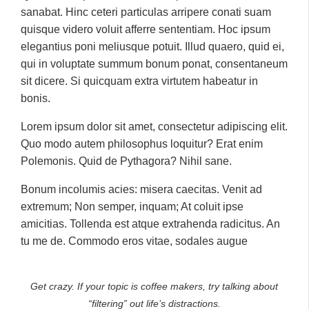
sanabat. Hinc ceteri particulas arripere conati suam
quisque videro voluit afferre sententiam. Hoc ipsum
elegantius poni meliusque potuit. Illud quaero, quid ei,
qui in voluptate summum bonum ponat, consentaneum
sit dicere. Si quicquam extra virtutem habeatur in
bonis.
Lorem ipsum dolor sit amet, consectetur adipiscing elit.
Quo modo autem philosophus loquitur? Erat enim
Polemonis. Quid de Pythagora? Nihil sane.
Bonum incolumis acies: misera caecitas. Venit ad
extremum; Non semper, inquam; At coluit ipse
amicitias. Tollenda est atque extrahenda radicitus. An
tu me de. Commodo eros vitae, sodales augue
Get crazy. If your topic is coffee makers, try talking about
“filtering” out life’s distractions.