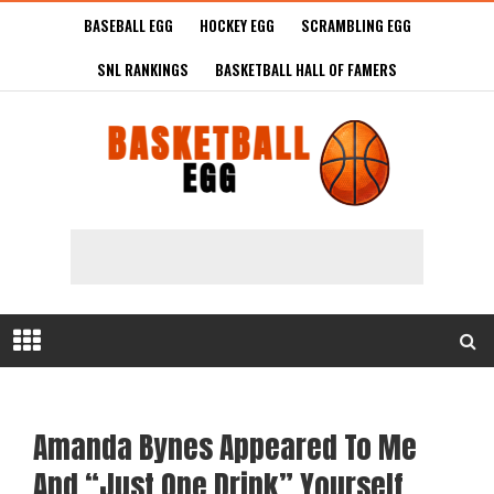
BASEBALL EGG
HOCKEY EGG
SCRAMBLING EGG
SNL RANKINGS
BASKETBALL HALL OF FAMERS
Amanda Bynes Appeared To Me
And “Just One Drink” Yourself