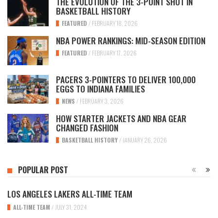
THE EVOLUTION OF THE 3-POINT SHOT IN
BASKETBALL HISTORY
FEATURED
/
FEBRUARY 18, 2026
NBA POWER RANKINGS: MID-SEASON EDITION
FEATURED
/
FEBRUARY 17, 2026
PACERS 3-POINTERS TO DELIVER 100,000
EGGS TO INDIANA FAMILIES
NEWS
/
FEBRUARY 3, 2026
HOW STARTER JACKETS AND NBA GEAR
CHANGED FASHION
BASKETBALL HISTORY
/
JANUARY 26, 2026
POPULAR POST
LOS ANGELES LAKERS ALL-TIME TEAM
ALL-TIME TEAM
/
JULY 31, 2024