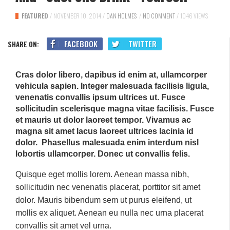
FEATURED
/
NOVEMBER 10, 2014
/
DAN HOLMES
/
NO COMMENT
/
1046 VIEWS
FACEBOOK
TWITTER
SHARE ON:
Cras dolor libero, dapibus id enim at, ullamcorper
vehicula sapien. Integer malesuada facilisis ligula,
venenatis convallis ipsum ultrices ut. Fusce
sollicitudin scelerisque magna vitae facilisis. Fusce
et mauris ut dolor laoreet tempor. Vivamus ac
magna sit amet lacus laoreet ultrices lacinia id
dolor. Phasellus malesuada enim interdum nisl
lobortis ullamcorper. Donec ut convallis felis.
Quisque eget mollis lorem. Aenean massa nibh,
sollicitudin nec venenatis placerat, porttitor sit amet
dolor. Mauris bibendum sem ut purus eleifend, ut
mollis ex aliquet. Aenean eu nulla nec urna placerat
convallis sit amet vel urna.