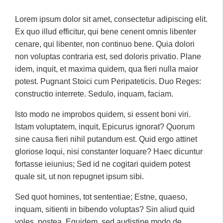
Lorem ipsum dolor sit amet, consectetur adipiscing elit.
Ex quo illud efficitur, qui bene cenent omnis libenter
cenare, qui libenter, non continuo bene. Quia dolori
non voluptas contraria est, sed doloris privatio. Plane
idem, inquit, et maxima quidem, qua fieri nulla maior
potest. Pugnant Stoici cum Peripateticis. Duo Reges:
constructio interrete. Sedulo, inquam, faciam.
Isto modo ne improbos quidem, si essent boni viri.
Istam voluptatem, inquit, Epicurus ignorat? Quorum
sine causa fieri nihil putandum est. Quid ergo attinet
gloriose loqui, nisi constanter loquare? Haec dicuntur
fortasse ieiunius; Sed id ne cogitari quidem potest
quale sit, ut non repugnet ipsum sibi.
Sed quot homines, tot sententiae; Estne, quaeso,
inquam, sitienti in bibendo voluptas? Sin aliud quid
voles, postea. Equidem, sed audistine modo de