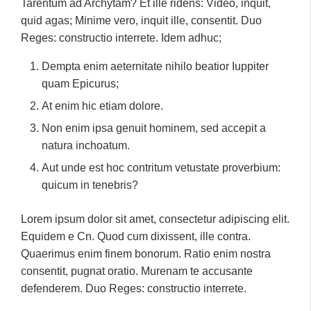
Tarentum ad Archytam? Et ille ridens: Video, inquit,
quid agas; Minime vero, inquit ille, consentit. Duo
Reges: constructio interrete. Idem adhuc;
Dempta enim aeternitate nihilo beatior Iuppiter
quam Epicurus;
At enim hic etiam dolore.
Non enim ipsa genuit hominem, sed accepit a
natura inchoatum.
Aut unde est hoc contritum vetustate proverbium:
quicum in tenebris?
Lorem ipsum dolor sit amet, consectetur adipiscing elit.
Equidem e Cn. Quod cum dixissent, ille contra.
Quaerimus enim finem bonorum. Ratio enim nostra
consentit, pugnat oratio. Murenam te accusante
defenderem. Duo Reges: constructio interrete.