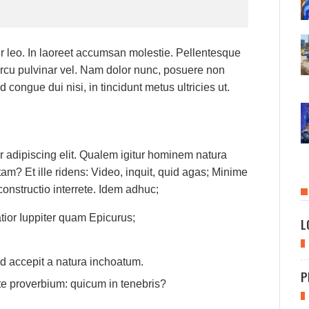
er leo. In laoreet accumsan molestie. Pellentesque
s arcu pulvinar vel. Nam dolor nunc, posuere non
 congue dui nisi, in tincidunt metus ultricies ut.
r adipiscing elit. Qualem igitur hominem natura
m? Et ille ridens: Video, inquit, quid agas; Minime
 constructio interrete. Idem adhuc;
tior Iuppiter quam Epicurus;
L
 accepit a natura inchoatum.
P
te proverbium: quicum in tenebris?