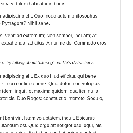
xtra virtutem habeatur in bonis.
ur adipiscing elit. Quo modo autem philosophus
e Pythagora? Nihil sane.
s. Venit ad extremum; Non semper, inquam; At
que extrahenda radicitus. An tu me de. Commodo eros
, try talking about “filtering” out life’s distractions.
dipiscing elit. Ex quo illud efficitur, qui bene
ter, non continuo bene. Quia dolori non voluptas
ne idem, inquit, et maxima quidem, qua fieri nulla
teticis. Duo Reges: constructio interrete. Sedulo,
 boni viri. Istam voluptatem, inquit, Epicurus
utandum est. Quid ergo attinet gloriose loqui, nisi
sse ieiunius; Sed id ne cogitari quidem potest