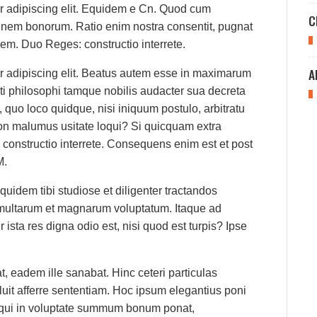
ur adipiscing elit. Equidem e Cn. Quod cum
C
 finem bonorum. Ratio enim nostra consentit, pugnat
em. Duo Reges: constructio interrete.
A
r adipiscing elit. Beatus autem esse in maximarum
ti philosophi tamque nobilis audacter sua decreta
quo loco quidque, nisi iniquum postulo, arbitratu
non malumus usitate loqui? Si quicquam extra
 constructio interrete. Consequens enim est et post
M.
quidem tibi studiose et diligenter tractandos
multarum et magnarum voluptatum. Itaque ad
ta res digna odio est, nisi quod est turpis? Ipse
, eadem ille sanabat. Hinc ceteri particulas
luit afferre sententiam. Hoc ipsum elegantius poni
i, qui in voluptate summum bonum ponat,