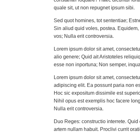
quale sit, ut non repugnet ipsum sibi.
Sed quot homines, tot sententiae; Estn
Sin aliud quid voles, postea. Equidem,
vos; Nulla erit controversia.
Lorem ipsum dolor sit amet, consectetur
alio genere; Quid ait Aristoteles reliqu
esse non inportuna; Non semper, inqu
Lorem ipsum dolor sit amet, consectetu
adipiscing elit. Ea possunt paria non e
Hoc sic expositum dissimile est superio
Nihil opus est exemplis hoc facere long
Nulla erit controversia.
Duo Reges: constructio interrete. Qui
artem nullam habuit. Proclivi currit orat