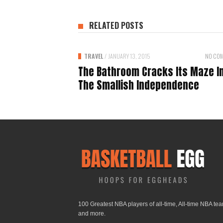
RELATED POSTS
TRAVEL
/
JANUARY 13, 2015
NO CO
The Bathroom Cracks Its Maze I
The Smallish Independence
100 Greatest NBA players of all-time, All-time NBA te
and more.