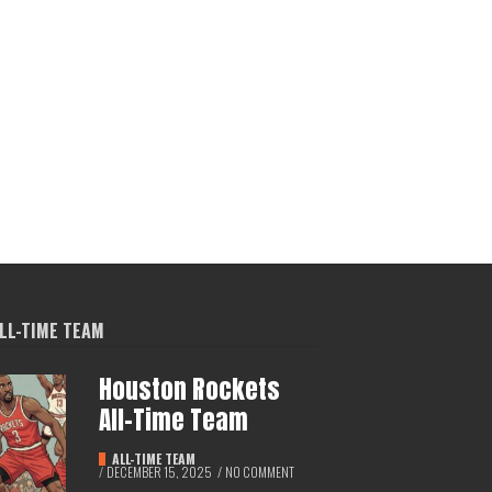
LL-TIME TEAM
Houston Rockets
All-Time Team
ALL-TIME TEAM
/
DECEMBER 15, 2025
/
NO COMMENT