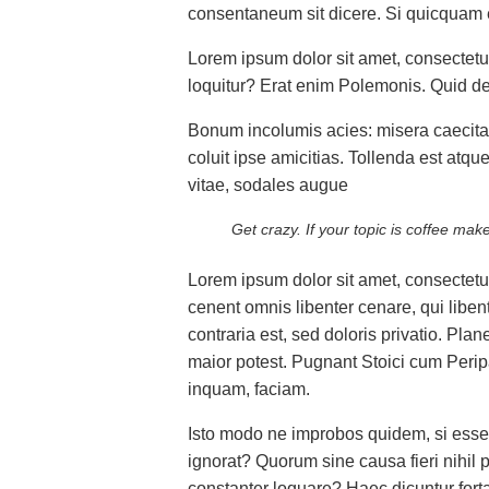
consentaneum sit dicere. Si quicquam e
Lorem ipsum dolor sit amet, consectet
loquitur? Erat enim Polemonis. Quid d
Bonum incolumis acies: misera caecita
coluit ipse amicitias. Tollenda est at
vitae, sodales augue
Get crazy. If your topic is coffee makers
Lorem ipsum dolor sit amet, consectetur a
cenent omnis libenter cenare, qui liben
contraria est, sed doloris privatio. Pla
maior potest. Pugnant Stoici cum Peripa
inquam, faciam.
Isto modo ne improbos quidem, si essent
ignorat? Quorum sine causa fieri nihil p
constanter loquare? Haec dicuntur forta