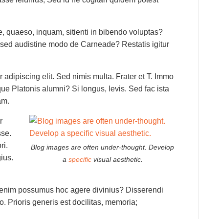
e, quaeso, inquam, sitienti in bibendo voluptas?
 sed audistine modo de Carneade? Restatis igitur
 adipiscing elit. Sed nimis multa. Frater et T. Immo
ique Platonis alumni? Si longus, levis. Sed fac ista
am.
r
sse.
ri.
Blog images are often under-thought. Develop
ius.
a
specific
visual aesthetic.
d enim possumus hoc agere divinius? Disserendi
io. Prioris generis est docilitas, memoria;