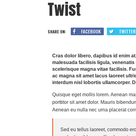
Twist
FACEBOOK
TWITTER
SHARE ON:
Cras dolor libero, dapibus id enim at
malesuada facilisis ligula, venenatis 
scelerisque magna vitae facilisis. F
ac magna sit amet lacus laoreet ultr
interdum nisl lobortis ullamcorper. Do
Quisque eget mollis lorem. Aenean mass
porttitor sit amet dolor. Mauris bibendu
Aenean eu nulla nec urna placerat conva
Sed eu tellus laoreet, commodo ero