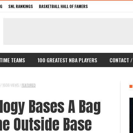
GG
SNL RANKINGS
BASKETBALL HALL OF FAMERS
-TIME TEAMS
100 GREATEST NBA PLAYERS
CONTACT /
/
1606 VIEWS
/
FEATURED
ilogy Bases A Bag
e Outside Base