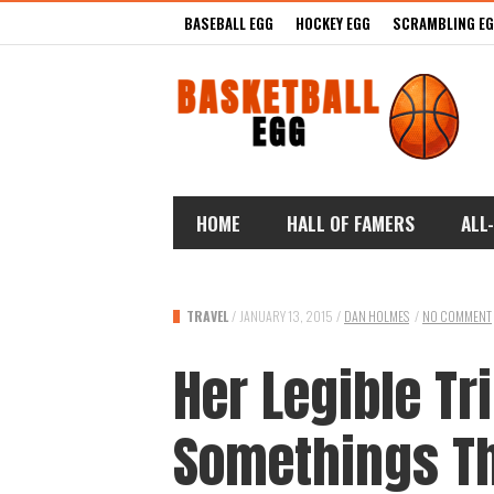
BASEBALL EGG
HOCKEY EGG
SCRAMBLING E
HOME
HALL OF FAMERS
ALL
TRAVEL
/
JANUARY 13, 2015
/
DAN HOLMES
/
NO COMMENT
Her Legible Tr
Somethings Th