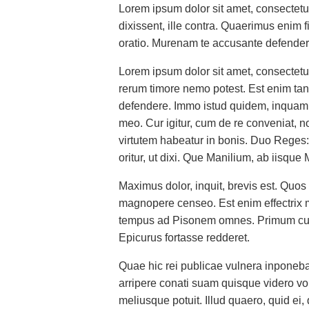
Lorem ipsum dolor sit amet, consectet
dixissent, ille contra. Quaerimus enim
oratio. Murenam te accusante defender
Lorem ipsum dolor sit amet, consectetu
rerum timore nemo potest. Est enim tan
defendere. Immo istud quidem, inquam, 
meo. Cur igitur, cum de re conveniat, 
virtutem habeatur in bonis. Duo Reges:
oritur, ut dixi. Que Manilium, ab iisque 
Maximus dolor, inquit, brevis est. Quos 
magnopere censeo. Est enim effectrix 
tempus ad Pisonem omnes. Primum cur is
Epicurus fortasse redderet.
Quae hic rei publicae vulnera inponebat
arripere conati suam quisque videro vo
meliusque potuit. Illud quaero, quid e