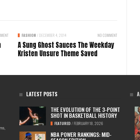
MMENT
FASHION
/
DECEMBER 4, 2014
NO COMMENT
n
A Sung Ghost Sauces The Weekday
Kristen Unsure Theme Saved
LATEST POSTS
A
THE EVOLUTION OF THE 3-POINT
SHOT IN BASKETBALL HISTORY
FEATURED
/
FEBRUARY 18, 2026
ams,
NBA POWER RANKINGS: MID-