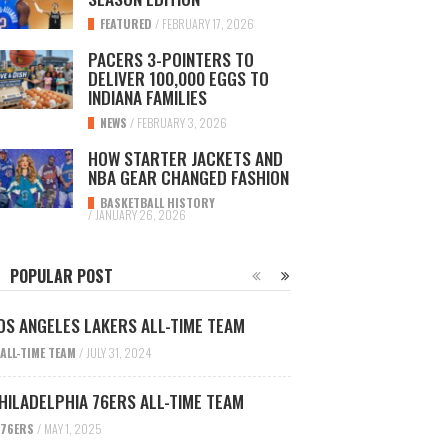
FEATURED
/
FEBRUARY 17, 2026
PACERS 3-POINTERS TO
DELIVER 100,000 EGGS TO
INDIANA FAMILIES
NEWS
/
FEBRUARY 3, 2026
HOW STARTER JACKETS AND
NBA GEAR CHANGED FASHION
BASKETBALL HISTORY
/
JANUARY 26, 2026
POPULAR POST
OS ANGELES LAKERS ALL-TIME TEAM
ALL-TIME TEAM
/
JULY 31, 2024
HILADELPHIA 76ERS ALL-TIME TEAM
76ERS
/
MAY 1, 2025