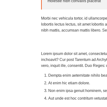
molestie nibh convallis placerat
Morbi nec vehicula tortor, id ullamcorp
lobortis lectus lectus, sit amet loborti
nibh mattis, accumsan mattis libero. Sed
Lorem ipsum dolor sit amet, consectetu
inchoavit? Cur post Tarentum ad Archyta
vero, inquit ille, consentit. Duo Reges:
Dempta enim aeternitate nihilo bea
At enim hic etiam dolore.
Non enim ipsa genuit hominem, sed
Aut unde est hoc contritum vetusta