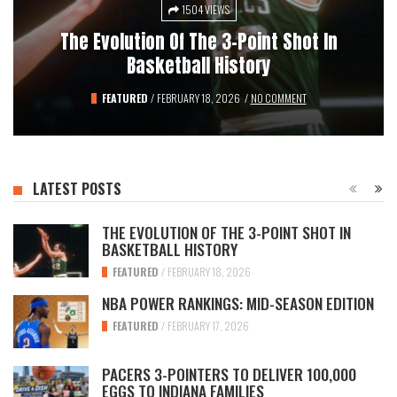
1504 VIEWS
1489 VIEWS
1402 VIEWS
1370 VIEWS
How Starter Jackets And NBA Gear Changed
Pacers 3-Pointers To Deliver 100,000 Eggs
The Evolution Of The 3-Point Shot In
NBA Power Rankings: Mid-Season Edition
To Indiana Families
Basketball History
Fashion
BASKETBALL HISTORY
FEATURED
FEATURED
NEWS
/
FEBRUARY 3, 2026
/
/
FEBRUARY 18, 2026
FEBRUARY 17, 2026
/
JANUARY 26, 2026
/
NO COMMENT
/
/
NO COMMENT
NO COMMENT
/
NO COMMENT
LATEST POSTS
THE EVOLUTION OF THE 3-POINT SHOT IN
BASKETBALL HISTORY
FEATURED
/
FEBRUARY 18, 2026
NBA POWER RANKINGS: MID-SEASON EDITION
FEATURED
/
FEBRUARY 17, 2026
PACERS 3-POINTERS TO DELIVER 100,000
EGGS TO INDIANA FAMILIES