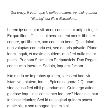
Get crazy. If your topic is coffee makers, try talking about
“filtering” out life’s distractions.
Lorem ipsum dolor sit amet, consectetur adipiscing elit.
Ex quo illud efficitur, qui bene cenent omnis libenter
cenare, qui libenter, non continuo bene. Quia dolori
non voluptas contraria est, sed doloris privatio. Plane
idem, inquit, et maxima quidem, qua fieri nulla maior
potest. Pugnant Stoici cum Peripateticis. Duo Reges:
constructio interrete. Sedulo, inquam, faciam.
Isto modo ne improbos quidem, si essent boni viri.
Istam voluptatem, inquit, Epicurus ignorat? Quorum
sine causa fieri nihil putandum est. Quid ergo attinet
gloriose loqui, nisi constanter loquare? Haec dicuntur
fortasse ieiunius; Sed id ne cogitari quidem potest
quale sit, ut non repugnet ipsum sibi.