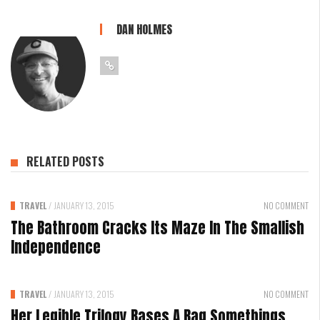
DAN HOLMES
RELATED POSTS
TRAVEL
/
JANUARY 13, 2015
NO COMMENT
The Bathroom Cracks Its Maze In The Smallish
Independence
TRAVEL
/
JANUARY 13, 2015
NO COMMENT
Her Legible Trilogy Bases A Bag Somethings