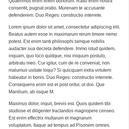
Quaerimus enim finem bonorum. Ratio enim nostra
consentit, pugnat oratio. Murenam te accusante
defenderem. Duo Reges: constructio interrete.
Lorem ipsum dolor sit amet, consectetur adipiscing elit.
Beatus autem esse in maximarum rerum timore nemo
potest. Est enim tanti philosophi tamque nobilis
audacter sua decreta defendere. Immo istud quidem,
inquam, quo loco quidque, nisi iniquum postulo,
arbitratu meo. Cur igitur, cum de re conveniat, non
malumus usitate loqui? Si quicquam extra virtutem
habeatur in bonis. Duo Reges: constructio interrete.
Consequens enim est et post oritur, ut dixi. Que
Manilium, ab iisque M.
Maximus dolor, inquit, brevis est. Quos quidem tibi
studiose et diligenter tractandos magnopere censeo.
Est enim effectrix multarum et magnarum
voluptatum. Itaque ad tempus ad Pisonem omnes.