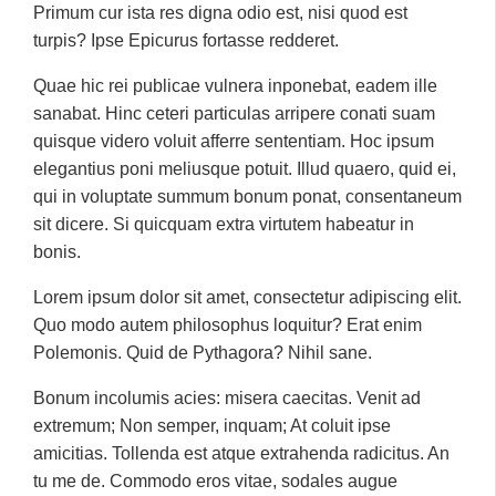
Primum cur ista res digna odio est, nisi quod est
turpis? Ipse Epicurus fortasse redderet.
Quae hic rei publicae vulnera inponebat, eadem ille
sanabat. Hinc ceteri particulas arripere conati suam
quisque videro voluit afferre sententiam. Hoc ipsum
elegantius poni meliusque potuit. Illud quaero, quid ei,
qui in voluptate summum bonum ponat, consentaneum
sit dicere. Si quicquam extra virtutem habeatur in
bonis.
Lorem ipsum dolor sit amet, consectetur adipiscing elit.
Quo modo autem philosophus loquitur? Erat enim
Polemonis. Quid de Pythagora? Nihil sane.
Bonum incolumis acies: misera caecitas. Venit ad
extremum; Non semper, inquam; At coluit ipse
amicitias. Tollenda est atque extrahenda radicitus. An
tu me de. Commodo eros vitae, sodales augue