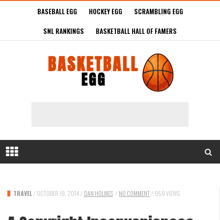
BASEBALL EGG
HOCKEY EGG
SCRAMBLING EGG
SNL RANKINGS
BASKETBALL HALL OF FAMERS
TRAVEL
/
OCTOBER 19, 2014
/
DAN HOLMES
/
NO COMMENT
/
959 VIEWS